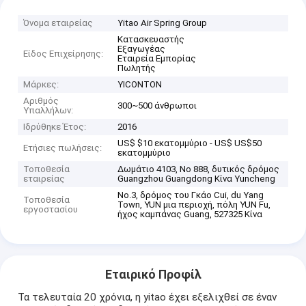
Όνομα εταιρείας
Yitao Air Spring Group
Κατασκευαστής
Εξαγωγέας
Είδος Επιχείρησης:
Εταιρεία Εμπορίας
Πωλητής
Μάρκες:
YICONTON
Αριθμός
300~500 άνθρωποι
Υπαλλήλων:
Ιδρύθηκε Έτος:
2016
US$ $10 εκατομμύριο - US$ US$50
Ετήσιες πωλήσεις:
εκατομμύριο
Τοποθεσία
Δωμάτιο 4103, Νο 888, δυτικός δρόμος
εταιρείας
Guangzhou Guangdong Κίνα Yuncheng
No.3, δρόμος του Γκάο Cui, du Yang
Τοποθεσία
Town, YUN μια περιοχή, πόλη YUN Fu,
εργοστασίου
ήχος καμπάνας Guang, 527325 Κίνα
Εταιρικό Προφίλ
Τα τελευταία 20 χρόνια, η yitao έχει εξελιχθεί σε έναν