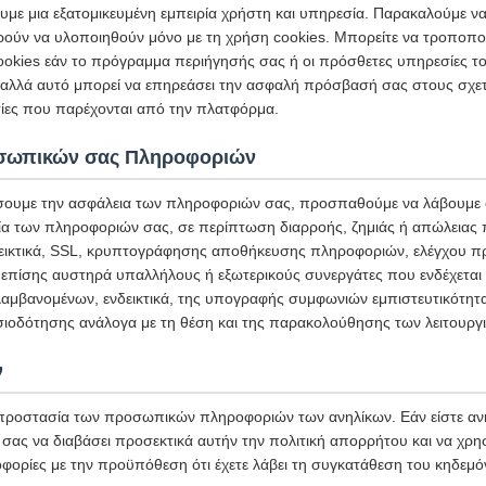
υμε μια εξατομικευμένη εμπειρία χρήστη και υπηρεσία. Παρακαλούμε να
ρούν να υλοποιηθούν μόνο με τη χρήση cookies. Μπορείτε να τροποπο
 cookies εάν το πρόγραμμα περιήγησής σας ή οι πρόσθετες υπηρεσίες 
 αλλά αυτό μπορεί να επηρεάσει την ασφαλή πρόσβασή σας στους σχε
σίες που παρέχονται από την πλατφόρμα.
σωπικών σας Πληροφοριών
σουμε την ασφάλεια των πληροφοριών σας, προσπαθούμε να λάβουμε 
ία των πληροφοριών σας, σε περίπτωση διαρροής, ζημιάς ή απώλειας
εικτικά, SSL, κρυπτογράφησης αποθήκευσης πληροφοριών, ελέγχου π
 επίσης αυστηρά υπαλλήλους ή εξωτερικούς συνεργάτες που ενδέχεται 
αμβανομένων, ενδεικτικά, της υπογραφής συμφωνιών εμπιστευτικότητα
σιοδότησης ανάλογα με τη θέση και της παρακολούθησης των λειτουργ
ν
ροστασία των προσωπικών πληροφοριών των ανηλίκων. Εάν είστε ανή
σας να διαβάσει προσεκτικά αυτήν την πολιτική απορρήτου και να χρησ
φορίες με την προϋπόθεση ότι έχετε λάβει τη συγκατάθεση του κηδεμό