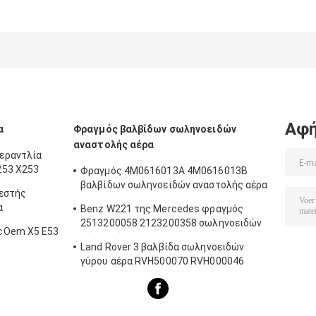
Αφή
α
Φραγμός βαλβίδων σωληνοειδών
αναστολής αέρα
εραντλία
253 X253
Φραγμός 4M0616013A 4M0616013B
βαλβίδων σωληνοειδών αναστολής αέρα
εστής
Audi Q8
α
Benz W221 της Mercedes φραγμός
2513200058 2123200358 σωληνοειδών
cOem X5 E53
γύρου αέρα
Land Rover 3 βαλβίδα σωληνοειδών
γύρου αέρα RVH500070 RVH000046
RVH000045