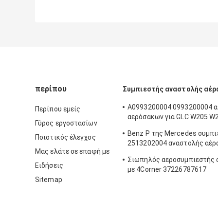
περίπου
Συμπιεστής αναστολής αέρ
A0993200004 0993200004 α
Περίπου εμείς
αερόσακων για GLC W205 W
Γύρος εργοστασίων
S205 W213
Benz Ρ της Mercedes συμπι
Ποιοτικός έλεγχος
2513202004 αναστολής αέρ
Μας ελάτε σε επαφή με
ΚΑΤΗΓΟΡΊΑΣ W251
Σιωπηλός αεροσυμπιεστής 
Ειδήσεις
με 4Corner 37226787617
Sitemap