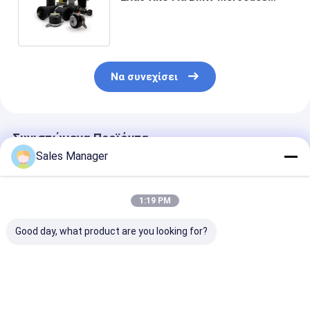
Benz Ford Audi FIAT Citroen GMC
Land Rover
Να συνεχίσει
Συνιστώμενα Προϊόντα
Sales Manager
1:19 PM
Good day, what product are you looking for?
Ελατήριο αέρα
Εύκολη
Ανελκυστήρας
φορτηγού από
Εγκατάσταση
88272 LoadLif
χάλυβα και
Αερόφαρων
5000 τελευτα
καουτσούκ
Φορτηγού
εξάρτηση