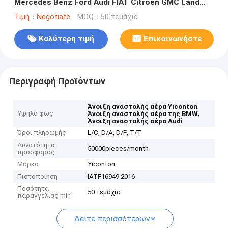
Mercedes Benz Ford Audi FIAT Citroen GMC Land
Rover
Τιμή：Negotiate
MOQ：50 τεμάχια
Καλύτερη τιμή
Επικοινωνήστε
Περιγραφή Προϊόντων
,
Άνοιξη αναστολής αέρα Yiconton
Υψηλό φως
,
Άνοιξη αναστολής αέρα της BMW
Άνοιξη αναστολής αέρα Audi
Όροι πληρωμής
L/C, D/A, D/P, T/T
Δυνατότητα
50000pieces/month
προσφοράς
Μάρκα
Yiconton
Πιστοποίηση
IATF16949:2016
Ποσότητα
50 τεμάχια
παραγγελίας min
Δείτε περισσότερων