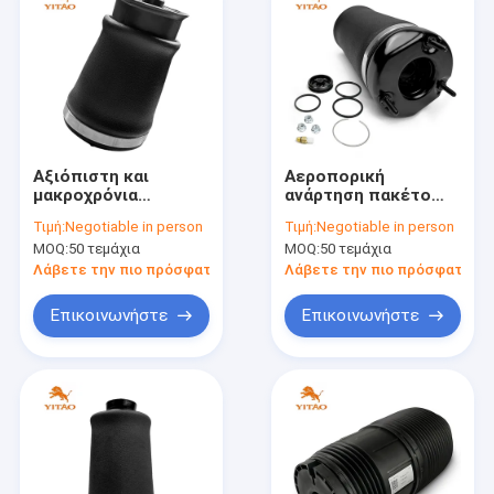
Αξιόπιστη και
Αεροπορική
μακροχρόνια
ανάρτηση πακέτο
ελαστική ανάρτηση
άνοιξης Μέγεθος 26
Τιμή:
Negotiable in person
Τιμή:
Negotiable in person
για άμεση
* 14 * 14cm Για τις
MOQ:
50 τεμάχια
MOQ:
50 τεμάχια
αντικατάσταση
απαιτήσεις σας
Λάβετε την πιο πρόσφατη τιμή
Λάβετε την πιο πρόσφατη τι
Επικοινωνήστε
Επικοινωνήστε
Σπίτι
Προϊόντα
Περίπου εμείς