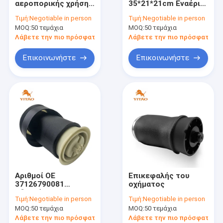
αεροπορικής χρήσης
35*21*21cm Εναέρια
Δοκός στέγης αναστολής αέρα
με μέγεθος πακέτου
ανάρτηση ελατήριο
Τιμή:
Negotiable in person
Τιμή:
Negotiable in person
40*19*19cm
για άμεση
MOQ:
Συμπιεστής αναστολής αέρα
50 τεμάχια
MOQ:
50 τεμάχια
αντικατάσταση
Λάβετε την πιο πρόσφατη τιμή
Λάβετε την πιο πρόσφατη τι
Φραγμός βαλβίδων σωληνοειδών αναστολής αέρα
Επικοινωνήστε
Επικοινωνήστε
Εξάρτηση επισκευής αναστολής αέρα
Άνοιξη αέρα ρυμουλκών
Άνοιξη αέρα λεωφορείων
Άνοιξη αέρα καμπινών
Άνοιξη αέρα καθισμάτων
Αριθμοί ΟΕ
Επικεφαλής του
Κιτ τροποποίησης αυτοκινήτου
37126790081
οχήματος
Υδροκίνητη
Τιμή:
Negotiable in person
Τιμή:
Negotiable in person
ανάρτηση άνοιγμα
MOQ:
50 τεμάχια
MOQ:
50 τεμάχια
1.202 Για εμπορικά
φορτηγά
Λάβετε την πιο πρόσφατη τιμή
Λάβετε την πιο πρόσφατη τι