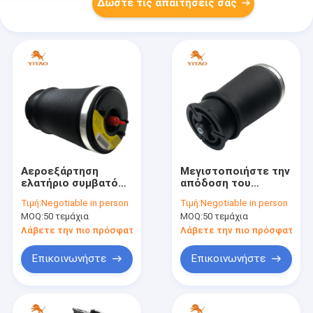
Δώστε τις απαιτήσεις σας
Αεροεξάρτηση
Μεγιστοποιήστε την
ελατήριο συμβατό
απόδοση του
με Porsche Cayenne
οχήματός σας με
Τιμή:
Negotiable in person
Τιμή:
Negotiable in person
2011-2017 δεξιά
ελατήριο εναέριας
MOQ:
50 τεμάχια
MOQ:
50 τεμάχια
πίσω
ανάρτησης
Λάβετε την πιο πρόσφατη τιμή
Λάβετε την πιο πρόσφατη τι
Επικοινωνήστε
Επικοινωνήστε