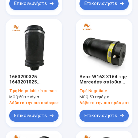
Επικοινωνήστε
Επικοινωνήστε
1663200325
Benz W163 X164 της
1643201025
Mercedes οπίσθια
Αεροπηγή για
άνοιξη αέρα
Τιμή:
Negotiable in person
Τιμή:
Negotiate
Mercedes-Benz GL-
MOQ:
50 τεμάχια
MOQ:
50 τεμάχια
Class (W164) 2007-
2012
Λάβετε την πιο πρόσφατη τιμή
Λάβετε την πιο πρόσφατη τι
Επικοινωνήστε
Επικοινωνήστε