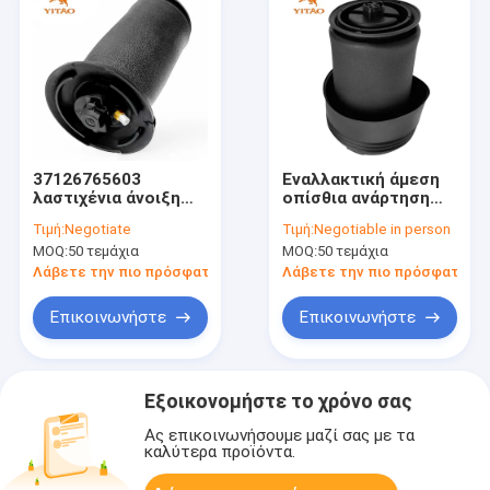
37126765603
Εναλλακτική άμεση
λαστιχένια άνοιξη
οπίσθια ανάρτηση
αναστολής αέρα
αέρα ελατήριο OE
Τιμή:
Negotiate
Τιμή:
Negotiable in person
αυτοκινήτων
37126795013 Νέο
MOQ:
50 τεμάχια
MOQ:
50 τεμάχια
σχεδιασμό
Λάβετε την πιο πρόσφατη τιμή
Λάβετε την πιο πρόσφατη τι
Επικοινωνήστε
Επικοινωνήστε
Εξοικονομήστε το χρόνο σας
Ας επικοινωνήσουμε μαζί σας με τα
καλύτερα προϊόντα.