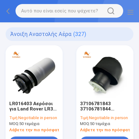
Άνοιξη Αναστολής Αέρα
(327)
LR016403 Αερόσοι
37106781843
για Land Rover LR3
37106781844
05-09 / LR4 10-16 /
Αεροπηγές
Τιμή:
Negotiable in person
Τιμή:
Negotiable in person
Range Rover Sport
Κατάλληλες για BMW
MOQ:
50 τεμάχια
MOQ:
50 τεμάχια
05-13
F07 GT F11 536i
550iX 550i 2010-2015
Λάβετε την πιο πρόσφατη τιμή
Λάβετε την πιο πρόσφατη τι