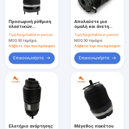
Γύρος εργοστασίων
Ποιοτικός έλεγχος
Προσωρινή ρύθμιση
Απολαύστε μια
ελαστικών
ομαλή και άνετη
Μας ελάτε σε επαφή με
ανάρτησης
διαδρομή με την
Τιμή:
Negotiable in person
Τιμή:
Negotiable in person
αεροπορικής
πίσω ανάρτηση
MOQ:
50 τεμάχια
MOQ:
50 τεμάχια
οδήγησης για
Ειδήσεις
Mercedes-Benz
Λάβετε την πιο πρόσφατη τιμή
Λάβετε την πιο πρόσφατη τι
Περιπτώσεις
Επικοινωνήστε
Επικοινωνήστε
Πηγή αέρα φορτηγού
Άνοιξη αναστολής αέρα
Άνοιξη γύρου αέρα
Βιομηχανική άνοιξη αέρα
Ελατήριο ανάρτησης
Μέγεθος πακέτου