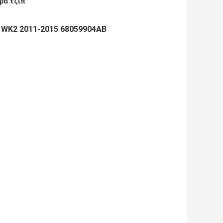
ρα τζιπ
K WK2 2011-2015 68059904AB