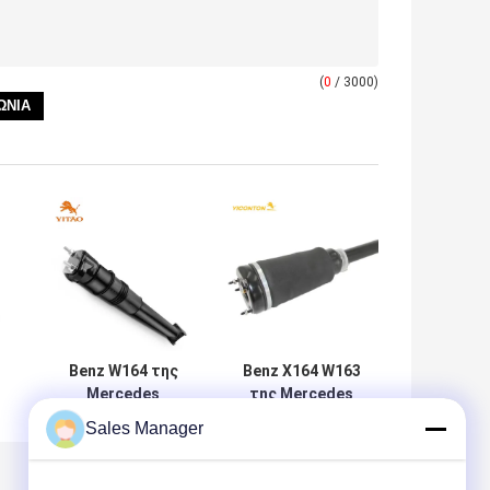
(
0
/ 3000)
Benz W164 της
Benz X164 W163
Mercedes
της Mercedes
α
απορροφητής
δοκός στέγης
Sales Manager
κλονισμού
A1643204513
καθισμάτων
A1643206113
α
γύρου αέρα
A1643205813