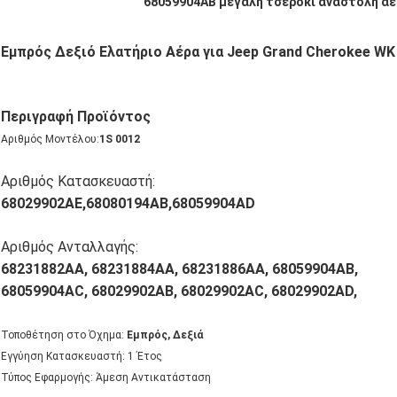
68059904AB μεγάλη τσερόκι αναστολή αέ
Εμπρός Δεξιό Ελατήριο Αέρα για Jeep Grand Cherokee W
Περιγραφή Προϊόντος
Αριθμός Μοντέλου:
1S 0012
Αριθμός Κατασκευαστή:
68029902AE,68080194AB,68059904AD
Αριθμός Ανταλλαγής:
68231882AA, 68231884AA, 68231886AA, 68059904AB,
68059904AC, 68029902AB, 68029902AC, 68029902AD,
Τοποθέτηση στο Όχημα:
Εμπρός, Δεξιά
Εγγύηση Κατασκευαστή: 1 Έτος
Τύπος Εφαρμογής: Άμεση Αντικατάσταση