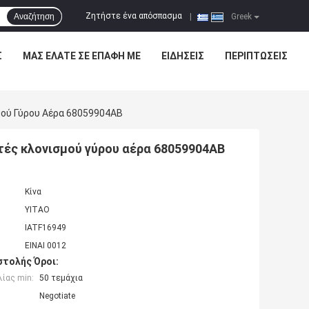
Ζητήστε ένα απόσπασμα
Αναζήτηση
|
Greek
Σ
ΜΑΣ ΕΛΆΤΕ ΣΕ ΕΠΑΦΉ ΜΕ
ΕΙΔΉΣΕΙΣ
ΠΕΡΙΠΤΏΣΕΙΣ
μού Γύρου Αέρα 68059904AB
τές κλονισμού γύρου αέρα 68059904AB
Κίνα
YITAO
IATF16949
ΕΙΝΑΙ 0012
τολής Όροι:
ίας min:
50 τεμάχια
Negotiate