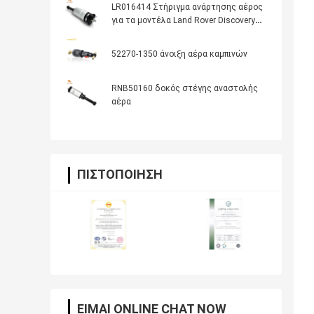
LR016414 Στήριγμα ανάρτησης αέρος
για τα μοντέλα Land Rover Discovery
3/Discovery 4 και Range Rover Sport
2006-2009/2010-2014
52270-1350 άνοιξη αέρα καμπινών
RNB50160 δοκός στέγης αναστολής
αέρα
ΠΙΣΤΟΠΟΊΗΣΗ
ΕΊΜΑΙ ONLINE CHAT NOW