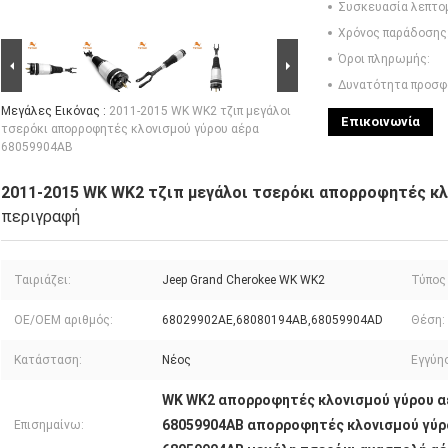
Συσκευασία λεπτο
Χρόνος παράδοσης
Όροι πληρωμής:
Δυνατότητα προσφ
Μεγάλες Εικόνας :
2011-2015 WK WK2 τζιπ μεγάλοι
Επικοινωνία
τσερόκι απορροφητές κλονισμού γύρου αέρα
68059904AB
2011-2015 WK WK2 τζιπ μεγάλοι τσερόκι απορροφητές κλ
περιγραφή
Ταιριάζει:
Jeep Grand Cherokee WK WK2
Τύπος
OE/OEM αριθμός:
68029902AE,68080194AB,68059904AD
Θέση:
Κατάσταση:
Νέος
Εγγύη
WK WK2 απορροφητές κλονισμού γύρου α
68059904AB απορροφητές κλονισμού γύρ
Επισημαίνω: