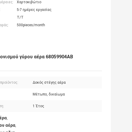
μέρειες:
Χαρτοκιβώτιο
:
5-7 ημέρες εργασίας
T/T
οράς:
500pieces/month
ονισμού γύρου αέρα 68059904AB
 προϊόντος:
Δοκός στέγης αέρα
Μέτωπο, δικαίωμα
ση:
1 Έτος
έρα
,
ου αέρα
,