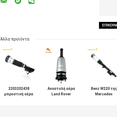
Άλλα προϊόντα
2203202438
Αναστολή αέρα
Benz W220 της
μπροστινή αέρα
Land Rover
Mercedes
αναστολής
Discovery
οπίσθιο τμήμ
δοκών στέγης
απορροφητών
2203205013
δοκός στέγης
κλονισμού
δοκών στέγης
αέρα της
ανελκυστήρων
αναστολής αέρ