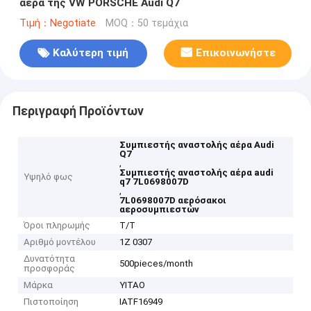
αέρα της VW PORSCHE Audi Q7
Τιμή：Negotiate
MOQ：50 τεμάχια
Καλύτερη τιμή
Επικοινωνήστε
Περιγραφή Προϊόντων
Συμπιεστής αναστολής αέρα Audi
Q7
,
Συμπιεστής αναστολής αέρα audi
Υψηλό φως
q7 7L0698007D
,
7L0698007D αερόσακοι
αεροσυμπιεστών
Όροι πληρωμής
T/T
Αριθμό μοντέλου
1Z 0307
Δυνατότητα
500pieces/month
προσφοράς
Μάρκα
YITAO
Πιστοποίηση
IATF16949