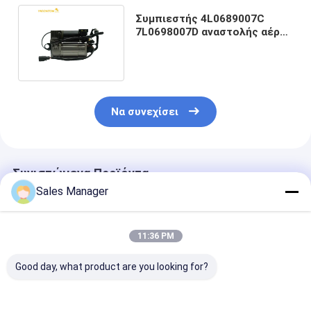
Συμπιεστής 4L0689007C
7L0698007D αναστολής αέρα
της VW PORSCHE Audi Q7
Να συνεχίσει
Συνιστώμενα Προϊόντα
Sales Manager
11:36 PM
Good day, what product are you looking for?
Κατηγορία 2010-
Α2123200104
Σιωπηλός