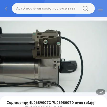
2
/
2
Συμπιεστής 4L0689007C 7L0698007D αναστολής