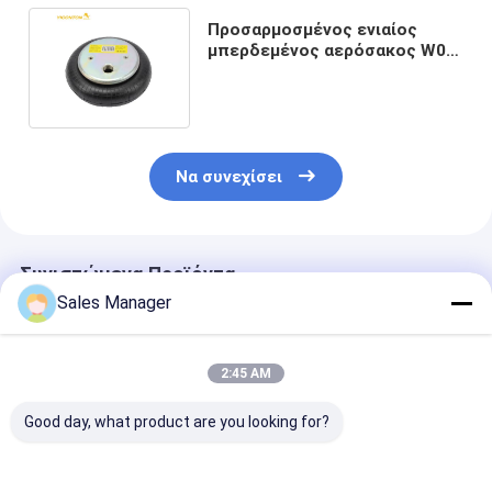
Προσαρμοσμένος ενιαίος
μπερδεμένος αερόσακος W01-
M58-6374 PHOENIX sp1b12-1
Να συνεχίσει
Συνιστώμενα Προϊόντα
Sales Manager
2:45 AM
Good day, what product are you looking for?
FD20019320
Ενιαία μπερδεμένη
Τριπλό πνευμ