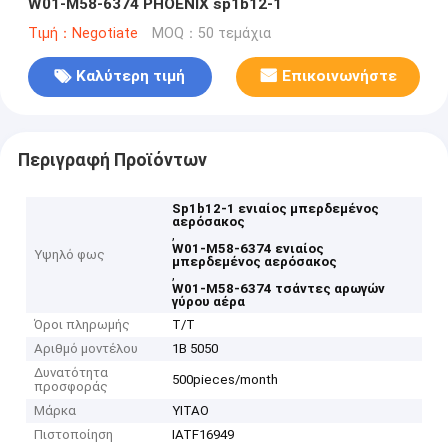
W01-M58-6374 PHOENIX sp1b12-1
Τιμή：Negotiate
MOQ：50 τεμάχια
Καλύτερη τιμή
Επικοινωνήστε
Περιγραφή Προϊόντων
Sp1b12-1 ενιαίος μπερδεμένος
αερόσακος
,
W01-M58-6374 ενιαίος
Υψηλό φως
μπερδεμένος αερόσακος
,
W01-M58-6374 τσάντες αρωγών
γύρου αέρα
Όροι πληρωμής
T/T
Αριθμό μοντέλου
1B 5050
Δυνατότητα
500pieces/month
προσφοράς
Μάρκα
YITAO
Πιστοποίηση
IATF16949