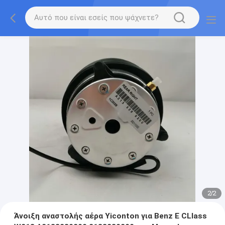
2
/
2
Άνοιξη αναστολής αέρα Yiconton για Benz Ε CLlass