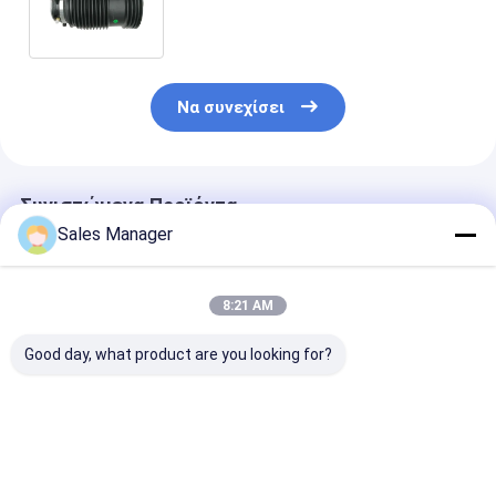
A2133280200 2133280200 της
Mercedes την άνοιξη αέρα
Να συνεχίσει
Συνιστώμενα Προϊόντα
Sales Manager
8:21 AM
Good day, what product are you looking for?
4K0616002
4K0616001 Audi
37116757502
4K0616002K Audi
A6/S6 C8 A7 S7/4KA
Απορροφητής
A6/S6 C8 A7 S7/4KA
αέρας ελατήριο
κρουσμάτων γ
αερόλυση
αέρας ανάρτηση
BMW X5 (τέσσ
ελατηρίου Αριστερό
πίσω αριστερά
τροχούς)
Καλύτερη τιμή
Καλύτερη τιμή
Καλύτερη 