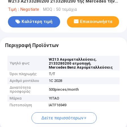
W213 A2133280200 2133280200 της Mercedes την
άνοιξη αέρα
Τιμή：Negotiate
MOQ：50 τεμάχια
Καλύτερη τιμή
Επικοινωνήστε
Περιγραφή Προϊόντων
,
W213 Αερομεταλλεύσεις
Υψηλό φως
,
2133280200 ατμοπηγή
Mercedes Benz Αερομεταλλεύσεις
Όροι πληρωμής
T/T
Αριθμό μοντέλου
1C 2028
Δυνατότητα
500pieces/month
προσφοράς
Μάρκα
YITAO
Πιστοποίηση
IATF16949
Δείτε περισσότερων