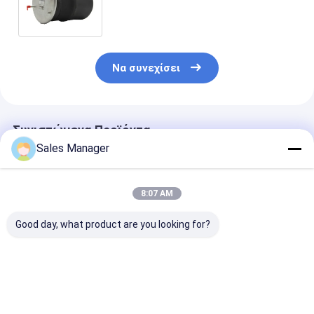
φορτηγών fh 22058741 άνοιξη
αέρα contitech 4570NP02
Να συνεχίσει
Συνιστώμενα Προϊόντα
Sales Manager
8:07 AM
Good day, what product are you looking for?
Λαστιχένια διπλή
Διπλή μπερδεμένη
Σταθερή
μπερδεμένη άνοιξη
άνοιξη αέρα
ατμοσφαιρική
αέρα για το
ρυμουλκών για
ανάρτηση για
ρυμουλκό Ridewell
Ridewell
ρυμουλκούμε
1003586910C
1003586910C
Καλύτερη τιμή
Καλύτερη τιμή
Καλύτερη 