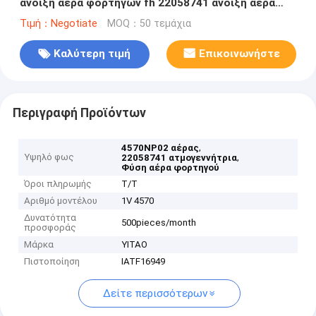
άνοιξη αέρα φορτηγών fh 22058741 άνοιξη αέρα
contitech 4570NP02
Τιμή：Negotiate
MOQ：50 τεμάχια
Καλύτερη τιμή
Επικοινωνήστε
Περιγραφή Προϊόντων
,
4570NP02 αέρας
Υψηλό φως
,
22058741 ατμογεννήτρια
Φύση αέρα φορτηγού
Όροι πληρωμής
T/T
Αριθμό μοντέλου
1V 4570
Δυνατότητα
500pieces/month
προσφοράς
Μάρκα
YITAO
Πιστοποίηση
IATF16949
Δείτε περισσότερων