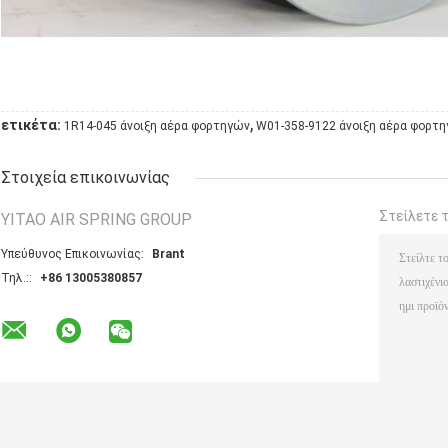
,
ετικέτα:
1R14-045 άνοιξη αέρα φορτηγών
W01-358-9122 άνοιξη αέρα φορτ
Στοιχεία επικοινωνίας
Στείλετε 
YITAO AIR SPRING GROUP
Υπεύθυνος Επικοινωνίας:
Brant
Τηλ.::
+86 13005380857