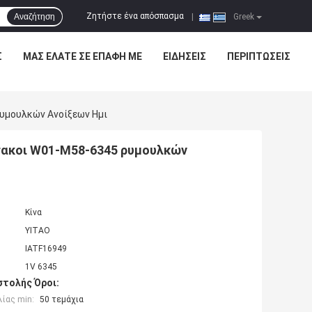
Ζητήστε ένα απόσπασμα
Αναζήτηση
|
Greek
Σ
ΜΑΣ ΕΛΆΤΕ ΣΕ ΕΠΑΦΉ ΜΕ
ΕΙΔΉΣΕΙΣ
ΠΕΡΙΠΤΏΣΕΙΣ
υμουλκών Ανοίξεων Ημι
σακοι W01-M58-6345 ρυμουλκών
Κίνα
YITAO
IATF16949
1V 6345
τολής Όροι:
ίας min:
50 τεμάχια