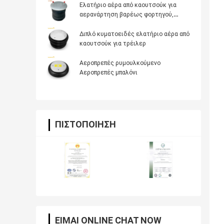
Ελατήριο αέρα από καουτσούκ για
αερανάρτηση βαρέως φορτηγού,
Αντικατάσταση OE Firestone W01-358-
8050, Dayton 352-8050, AB Vovo
Διπλό κυματοειδές ελατήριο αέρα από
3130498
καουτσούκ για τρέιλερ
Αεροπρεπές ρυμουλκούμενο
Αεροπρεπές μπαλόνι
ΠΙΣΤΟΠΟΊΗΣΗ
ΕΊΜΑΙ ONLINE CHAT NOW