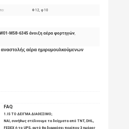
πο:
Φ 12, φ 10
W01-M58-6345 άνοιξη αέρα φορτηγών
,
ς αναστολής αέρα ημιρυμουλκούμενων
FAQ
1.IS ΤΟ ΔΕΙΓΜΑ ΔΙΑΘΕΣΙΜΟ;
ΝΑΙ, συνήθως στέλνουμε τα δείγματα από TNT, DHL,
FEDEX ή το UPS, αυτό θα διαρκέσει περίπου 3 ημέρες