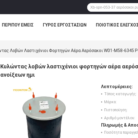
ΠΕΡΊΠΟΥ ΕΜΕΊΣ
ΓΎΡΟΣ ΕΡΓΟΣΤΑΣΊΩΝ
ΠΟΙΟΤΙΚΌΣ ΈΛΕΓΧΟ
ντας Λοβών Λαστιχένιοι Φορτηγών Αέρα Αερόσακοι W01-M58-6345 Ρ
Κυλώντας λοβών λαστιχένιοι φορτηγών αέρα αερό
ανοίξεων ημι
Λεπτομέρειες:
Τόπος καταγωγής:
Μάρκα:
Πιστοποίηση:
Αριθμό μοντέλου:
Πληρωμής & Αποσ
Ποσότητα παραγγελ