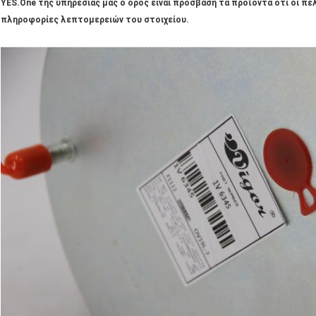
YES.One της υπηρεσίας μας ο όρος είναι πρόσβαση τα προϊόντα ότι οι πε
πληροφορίες λεπτομερειών του στοιχείου.