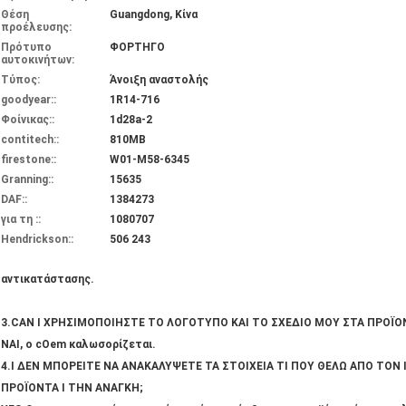
Θέση
Guangdong, Κίνα
προέλευσης:
Πρότυπο
ΦΟΡΤΗΓΟ
αυτοκινήτων:
Τύπος:
Άνοιξη αναστολής
goodyear::
1R14-716
Φοίνικας::
1d28a-2
contitech::
810MB
firestone::
W01-M58-6345
Granning::
15635
DAF::
1384273
για τη ::
1080707
Hendrickson::
506 243
αντικατάστασης.
3.CAN Ι ΧΡΗΣΙΜΟΠΟΙΗΣΤΕ ΤΟ ΛΟΓΟΤΥΠΟ ΚΑΙ ΤΟ ΣΧΕΔΙΟ ΜΟΥ ΣΤΑ ΠΡΟΪΟ
ΝΑΙ, ο cOem καλωσορίζεται.
4.I ΔΕΝ ΜΠΟΡΕΙΤΕ ΝΑ ΑΝΑΚΑΛΥΨΕΤΕ ΤΑ ΣΤΟΙΧΕΙΑ ΤΙ ΠΟΥ ΘΕΛΩ ΑΠΟ ΤΟΝ
ΠΡΟΪΟΝΤΑ Ι ΤΗΝ ΑΝΑΓΚΗ;