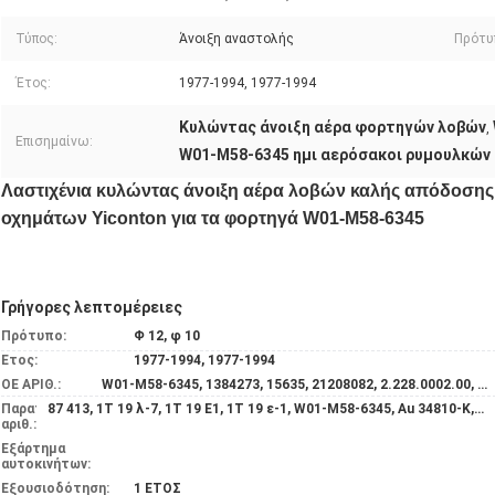
Τύπος:
Άνοιξη αναστολής
Πρότυ
Έτος:
1977-1994, 1977-1994
Κυλώντας άνοιξη αέρα φορτηγών λοβών
,
Επισημαίνω:
W01-M58-6345 ημι αερόσακοι ρυμουλκών
Λαστιχένια κυλώντας άνοιξη αέρα λοβών καλής απόδοση
οχημάτων Yiconton για τα φορτηγά W01-M58-6345
Γρήγορες λεπτομέρειες
Πρότυπο:
Φ 12, φ 10
Έτος:
1977-1994, 1977-1994
OE ΑΡΙΘ.:
W01-M58-6345, 1384273, 15635, 21208082, 2.228.0002.00, 5.000.452.939, 1723502
Παραπομπή
87 413, 1T 19 λ-7, 1T 19 E1, 1T 19 ε-1, W01-M58-6345, Au 34810-Κ, 90.30.001, 810 ΜΒ, 0163220, 084.040-71A, JAA40101AE, SP 55810-Κ, 084.040-52A, 04.030.6002.060, RML7921C3, 90-08100-SX, 20.810.CM, 1 Δ 28 Α-2, B2447, BK8401852
αριθ.:
Εξάρτημα
αυτοκινήτων:
Εξουσιοδότηση:
1 ΕΤΟΣ