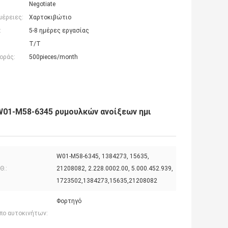
Negotiate
μέρειες:
Χαρτοκιβώτιο
:
5-8 ημέρες εργασίας
T/T
οράς:
500pieces/month
W01-M58-6345 ρυμουλκών ανοίξεων ημι
W01-M58-6345, 1384273, 15635,
Θ.:
21208082, 2.228.0002.00, 5.000.452.939,
1723502,1384273,15635,21208082
Φορτηγό
πο αυτοκινήτων: