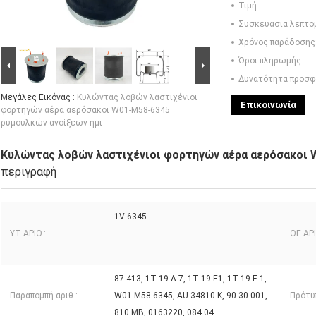
Τιμή:
Συσκευασία λεπτο
Χρόνος παράδοσης
Όροι πληρωμής:
Δυνατότητα προσφ
Μεγάλες Εικόνας :
Κυλώντας λοβών λαστιχένιοι
Επικοινωνία
φορτηγών αέρα αερόσακοι W01-M58-6345
ρυμουλκών ανοίξεων ημι
Κυλώντας λοβών λαστιχένιοι φορτηγών αέρα αερόσακοι 
περιγραφή
1V 6345
YT ΑΡΙΘ.:
OE ΑΡΙ
87 413, 1T 19 Λ-7, 1T 19 E1, 1T 19 Ε-1,
Παραπομπή αριθ.:
W01-M58-6345, AU 34810-Κ, 90.30.001,
Πρότυ
810 ΜΒ, 0163220, 084.04