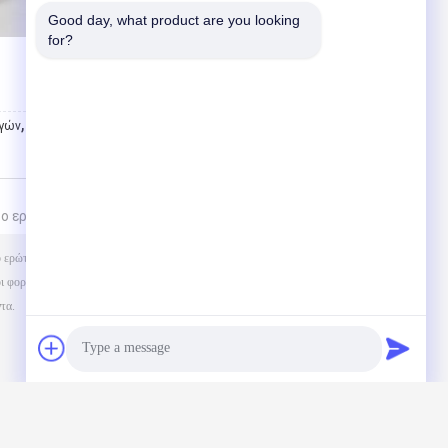
Good day, what product are you looking 
for?
,
ηγών
Xb-spn-053-37 αερόσακοι ρυμουλκών φορτηγών
το ερώτημά σας απευθείας σε εμάς
(
0
/ 3000)