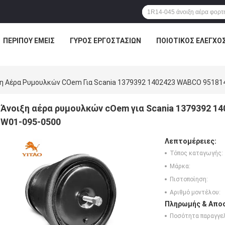
ΠΕΡΊΠΟΥ ΕΜΕΊΣ
ΓΎΡΟΣ ΕΡΓΟΣΤΑΣΊΩΝ
ΠΟΙΟΤΙΚΌΣ ΈΛΕΓΧΟ
η Αέρα Ρυμουλκών COem Για Scania 1379392 1402423 WABCO 951814
Άνοιξη αέρα ρυμουλκών cOem για Scania 1379392 1
W01-095-0500
Λεπτομέρειες:
Τόπος καταγωγής:
Μάρκα:
Πιστοποίηση:
Αριθμό μοντέλου:
Πληρωμής & Αποσ
Ποσότητα παραγγελ