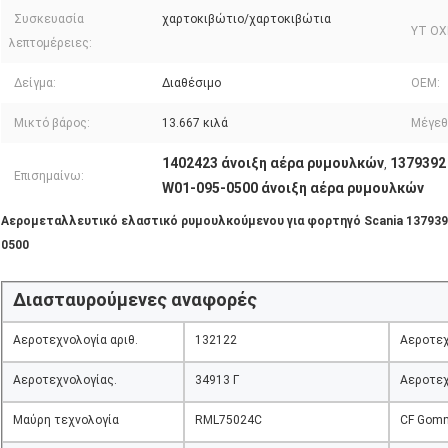
Συσκευασία
χαρτοκιβώτιο/χαρτοκιβώτια
ΥΤ ΟΧΙ
λεπτομέρειες:
Δείγμα:
Διαθέσιμο
OEM:
Μικτό βάρος:
13.667 κιλά
Μέγεθ
1402423 άνοιξη αέρα ρυμουλκών
1379392
,
Επισημαίνω:
W01-095-0500 άνοιξη αέρα ρυμουλκών
Αερομεταλλευτικό ελαστικό ρυμουλκούμενου για φορτηγό Scania 1379392
0500
Διασταυρούμενες αναφορές
Αεροτεχνολογία αριθ.
132122
Αεροτεχ
Αεροτεχνολογίας.
34913 Γ
Αεροτεχ
Μαύρη τεχνολογία
RML75024C
CF Gomm