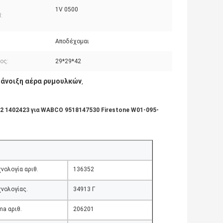
1V 0500
:
Αποδέχομαι
ος:
29*29*42
 άνοιξη αέρα ρυμουλκών
,
 1402423 για WABCO 9518147530 Firestone W01-095-
νολογία αριθ.
136352
νολογίας.
34913 Γ
a αριθ.
206201