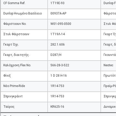
CF Gomma Ref.
1Τ19Ε-93
Dunlop F
Dunlop Ηνωμένο Βασίλειο
00937Α-ΑΡ
Φάιρστο
Φάιρστοουν Νο.
W01-095-0500
Στυλ Φά
Στυλ Φάιρστοουν
1Τ19Λ-14
Γκαρτ Όχ
Γκαρτ Όχι.
282.1.606
Γκαρτ, δ
Γκαρτ, διαιτητής.
D287/H
Γκουντά
Καλόχρονη Flex No.
566-28-3-522
Neotec
Φίνιξ
1 D 28 H-16
Πρωτότ
Νέο Prime-Ride
1R14-753
Πραϊμ-Ρά
Σπρινγκράιντ
1R14-753
Σπρινγκ
Ταύρος
KR625-16
Δυναμικ