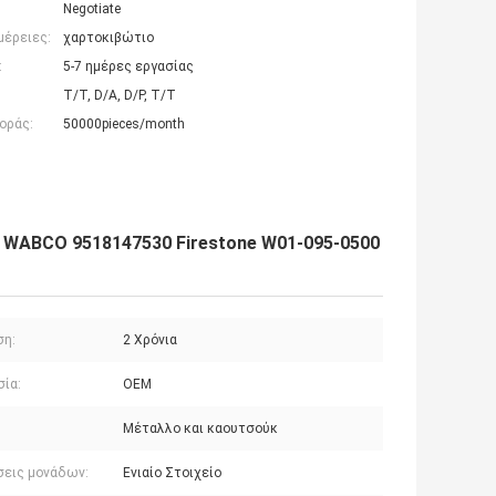
Negotiate
μέρειες:
χαρτοκιβώτιο
:
5-7 ημέρες εργασίας
T/T, D/A, D/P, T/T
οράς:
50000pieces/month
3 WABCO 9518147530 Firestone W01-095-0500
ση:
2 Χρόνια
σία:
OEM
Μέταλλο και καουτσούκ
εις μονάδων:
Ενιαίο Στοιχείο