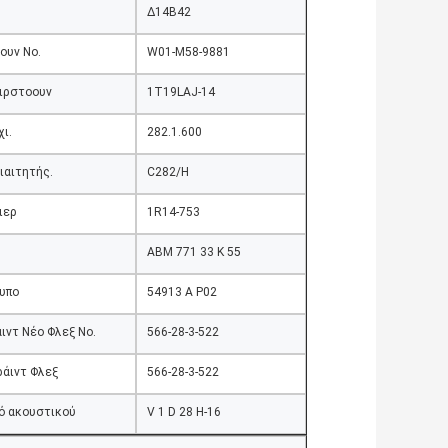
Δ14Β42
ουν Νο.
W01-M58-9881
ιρστοουν
1T19LAJ-14
ι.
282.1.600
ιαιτητής.
C282/H
ιερ
1R14-753
ABM 771 33 K 55
υπο
54913 Α P02
ιντ Νέο Φλεξ Νο.
566-28-3-522
ράιντ Φλεξ
566-28-3-522
ό ακουστικού
V 1 D 28 H-16