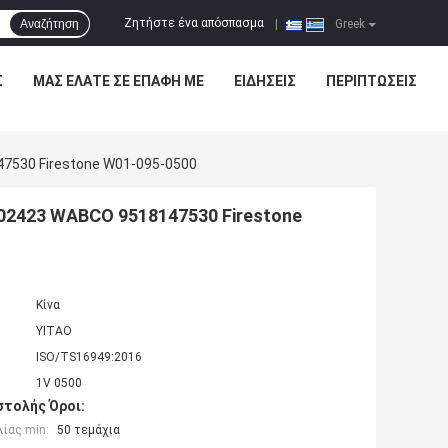
Ζητήστε ένα απόσπασμα
Αναζήτηση
|
Greek
Σ
ΜΑΣ ΕΛΆΤΕ ΣΕ ΕΠΑΦΉ ΜΕ
ΕΙΔΉΣΕΙΣ
ΠΕΡΙΠΤΏΣΕΙΣ
7530 Firestone W01-095-0500
402423 WABCO 9518147530 Firestone
Κίνα
YITAO
ISO/TS16949:2016
1V 0500
τολής Όροι:
ίας min:
50 τεμάχια