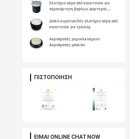
Ελατήριο αέρα από καουτσούκ για
αερανάρτηση βαρέως φορτηγού,
Αντικατάσταση OE Firestone W01-358-
8050, Dayton 352-8050, AB Vovo
Διπλό κυματοειδές ελατήριο αέρα από
3130498
καουτσούκ για τρέιλερ
Αεροπρεπές ρυμουλκούμενο
Αεροπρεπές μπαλόνι
ΠΙΣΤΟΠΟΊΗΣΗ
ΕΊΜΑΙ ONLINE CHAT NOW