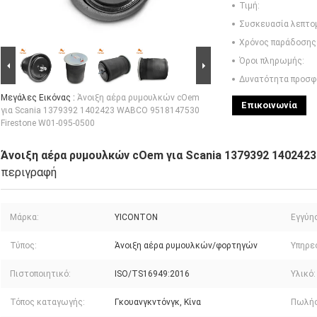
Τιμή:
Συσκευασία λεπτο
Χρόνος παράδοσης
Όροι πληρωμής:
Δυνατότητα προσφ
Μεγάλες Εικόνας :
Άνοιξη αέρα ρυμουλκών cOem
Επικοινωνία
για Scania 1379392 1402423 WABCO 9518147530
Firestone W01-095-0500
Άνοιξη αέρα ρυμουλκών cOem για Scania 1379392 140242
περιγραφή
Μάρκα:
YICONTON
Εγγύη
Τύπος:
Άνοιξη αέρα ρυμουλκών/φορτηγών
Υπηρε
Πιστοποιητικό:
ISO/TS16949:2016
Υλικό:
Τόπος καταγωγής:
Γκουανγκντόνγκ, Κίνα
Πωλήσ