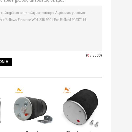
το ερώτημά σας απευθείας σε εμάς
(
0
/ 3000)