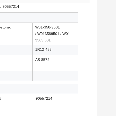
nd 90557214
estone.
W01-358-9501
/
W013589501 / W01
3589 501
1R12-485
AS-8572
d
90557214