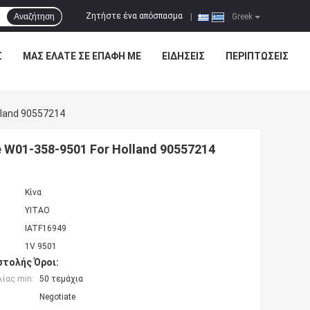
Ζητήστε ένα απόσπασμα
Αναζήτηση
|
Greek
Σ
ΜΑΣ ΕΛΆΤΕ ΣΕ ΕΠΑΦΉ ΜΕ
ΕΙΔΉΣΕΙΣ
ΠΕΡΙΠΤΏΣΕΙΣ
lland 90557214
e W01-358-9501 For Holland 90557214
Κίνα
YITAO
IATF16949
1V 9501
τολής Όροι:
ίας min:
50 τεμάχια
Negotiate