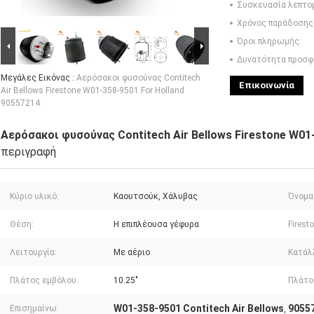
Συσκευασία λεπτο
Χρόνος παράδοσης
Όροι πληρωμής:
Δυνατότητα προσφ
Μεγάλες Εικόνας :
Αερόσακοι φυσούνας Contitech
Επικοινωνία
Air Bellows Firestone W01-358-9501 For Holland
90557214
Αερόσακοι φυσούνας Contitech Air Bellows Firestone W01
περιγραφή
Κύριο υλικό:
Καουτσούκ, Χάλυβας
Όνομα
Θέση:
Η επιπλέουσα γέφυρα
Firesto
Λειτουργία:
Με αέριο
Κατάλλ
Πλάτος εμβόλου:
10.25"
Πλάτο
W01-358-9501 Contitech Air Bellows
90557
Επισημαίνω:
,