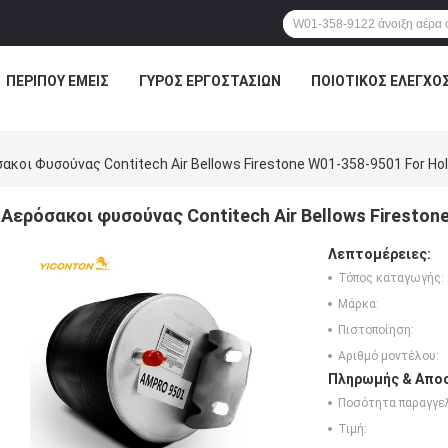
ΠΕΡΊΠΟΥ ΕΜΕΊΣ
ΓΎΡΟΣ ΕΡΓΟΣΤΑΣΊΩΝ
ΠΟΙΟΤΙΚΌΣ ΈΛΕΓΧΟ
ακοι Φυσούνας Contitech Air Bellows Firestone W01-358-9501 For Ho
Αερόσακοι φυσούνας Contitech Air Bellows Fireston
Λεπτομέρειες:
Τόπος καταγωγής:
Μάρκα:
Πιστοποίηση:
Αριθμό μοντέλου:
Πληρωμής & Αποσ
Ποσότητα παραγγελ
Τιμή: