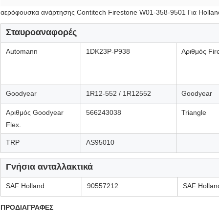
αερόφουσκα ανάρτησης Contitech Firestone W01-358-9501 Για Holla
Σταυροαναφορές
Automann
1DK23P-P938
Αριθμός Fir
Goodyear
1R12-552 /
1R12552
Goodyear
Αριθμός Goodyear
566243038
Triangle
Flex.
TRP
AS95010
Γνήσια ανταλλακτικά
SAF Holland
90557212
SAF Hollan
ΠΡΟΔΙΑΓΡΑΦΕΣ