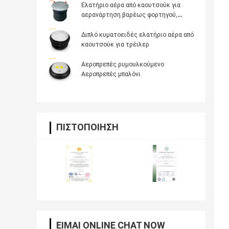
Ελατήριο αέρα από καουτσούκ για
αερανάρτηση βαρέως φορτηγού,
Αντικατάσταση OE Firestone W01-358-
8050, Dayton 352-8050, AB Vovo
Διπλό κυματοειδές ελατήριο αέρα από
3130498
καουτσούκ για τρέιλερ
Αεροπρεπές ρυμουλκούμενο
Αεροπρεπές μπαλόνι
ΠΙΣΤΟΠΟΊΗΣΗ
ΕΊΜΑΙ ONLINE CHAT NOW