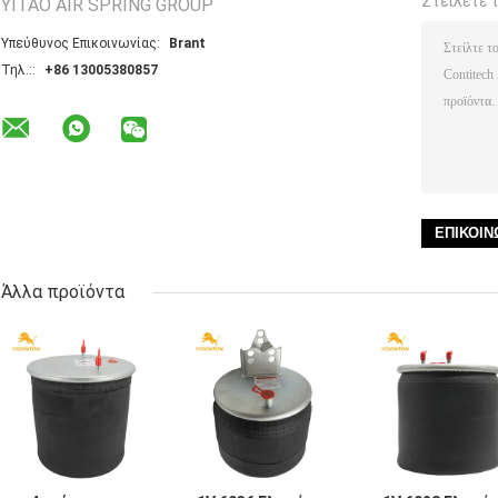
Στείλετε 
YITAO AIR SPRING GROUP
Υπεύθυνος Επικοινωνίας:
Brant
Τηλ.::
+86 13005380857
Άλλα προϊόντα