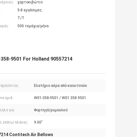
μέρειες:
χαρτοκιβώτιο
:
5-8 εργάσιμες
T/T
οράς:
500 τεμάχια/μήνα
-358-9501 For Holland 90557214
 προϊόντος:
Ελατήριο αέρα από καουτσούκ
ne αριθ.:
W01-358-9501 / W01 358 9501
ηλο για:
Φορτηγό/ρυμουλκό
ς επάνω πλάκας:
9.00"
214 Contitech Air Bellows