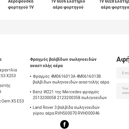
Αερόφουσκα
1V 6036 Ελατήριο
1V 6028 Ελατή
φορτηγού 1V
αέρα φορτηγού
αέρα φορτηγ
6013 κατάλληλη
κατάλληλο για
κατάλληλο γι
για Firestone
Firestone W01-
Contitech
W01-M58-
M58-
4420NP01/Grann
8966/Contitech
8477/Contitech
16048/AB Vov
BPW36/Goodyear
6606NP01/Phoenix
1076075
1R14-703
1D20E-1
Αφή
α
Φραγμός βαλβίδων σωληνοειδών
αναστολής αέρα
εραντλία
253 X253
Φραγμός 4M0616013A 4M0616013B
βαλβίδων σωληνοειδών αναστολής αέρα
εστής
Audi Q8
α
Benz W221 της Mercedes φραγμός
2513200058 2123200358 σωληνοειδών
cOem X5 E53
γύρου αέρα
Land Rover 3 βαλβίδα σωληνοειδών
γύρου αέρα RVH500070 RVH000046
RVH000045