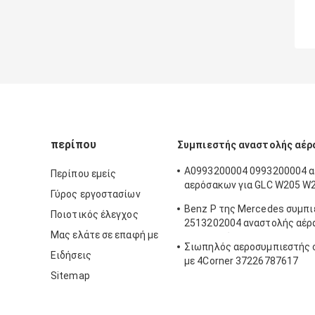
περίπου
Συμπιεστής αναστολής αέρ
A0993200004 0993200004 α
Περίπου εμείς
αερόσακων για GLC W205 W
Γύρος εργοστασίων
S205 W213
Benz Ρ της Mercedes συμπι
Ποιοτικός έλεγχος
2513202004 αναστολής αέρ
Μας ελάτε σε επαφή με
ΚΑΤΗΓΟΡΊΑΣ W251
Σιωπηλός αεροσυμπιεστής 
Ειδήσεις
με 4Corner 37226787617
Sitemap